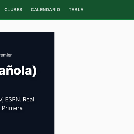
CLUBES
CALENDARIO
TABLA
remier
añola)
V, ESPN. Real
e Primera