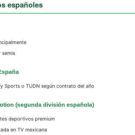
os españoles
ncipalmente
y semis
España
ky Sports o TUDN según contrato del año
tion (segunda división española)
tes deportivos premium
itada en TV mexicana