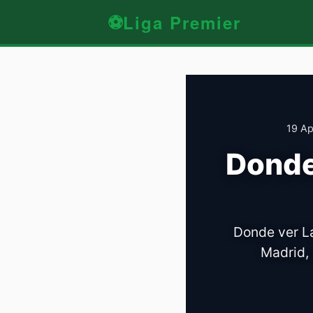
⚽
Liga Premier
19 Ap
Donde
Donde ver La
Madrid, 