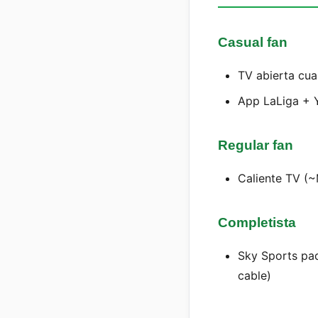
Casual fan
TV abierta cua
App LaLiga + Y
Regular fan
Caliente TV (
Completista
Sky Sports pa
cable)