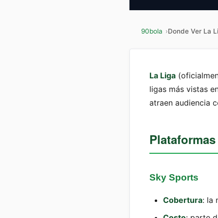
90bola
Donde Ver La L
La Liga
(oficialmen
ligas más vistas e
atraen audiencia c
Plataformas
Sky Sports
Cobertura
: la
Costo
: parte