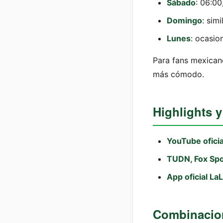
Sábado
: 06:00
Domingo
: sim
Lunes
: ocasio
Para fans mexicano
más cómodo.
Highlights y
YouTube oficia
TUDN, Fox Spo
App oficial La
Combinacio