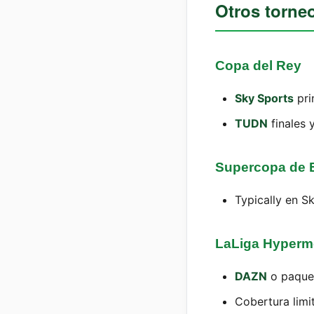
Otros torne
Copa del Rey
Sky Sports
pri
TUDN
finales 
Supercopa de 
Typically en S
LaLiga Hypermo
DAZN
o paque
Cobertura lim